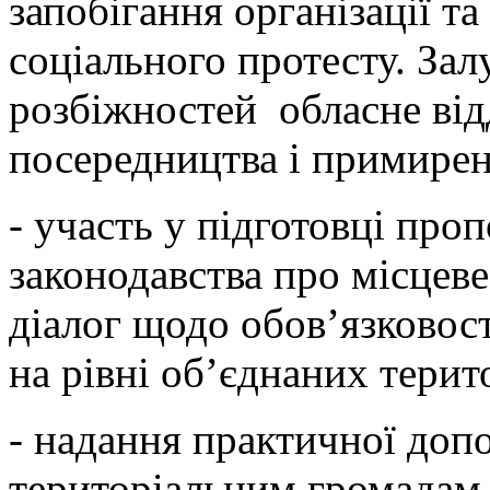
запобігання організації т
соціального протесту. За
розбіжностей обласне від
посередництва і примирен
- участь у підготовці про
законодавства про місцев
діалог щодо обов’язковост
на рівні об’єднаних терит
- надання практичної доп
територіальним громадам