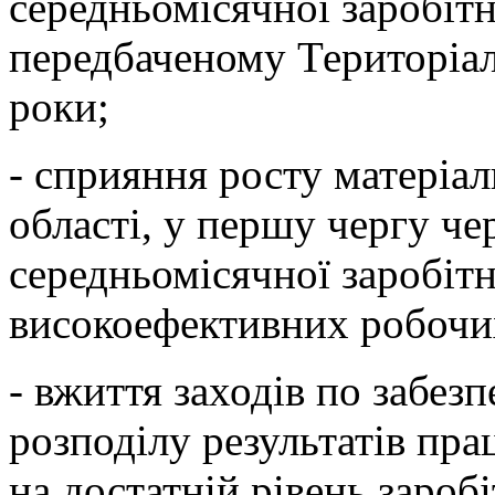
середньомісячної заробітно
передбаченому Територіа
роки;
- сприяння росту матеріа
області, у першу чергу че
середньомісячної заробітн
високоефективних робочи
- вжиття заходів по забез
розподілу результатів прац
на достатній рівень заробі