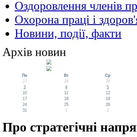
Оздоровлення членів пр
Охорона праці і здоров'
Новини, події, факти
Архів новин
Пн
Вт
Ср
27
28
29
3
4
5
10
11
12
17
18
19
24
25
26
31
1
2
Про стратегічні напря