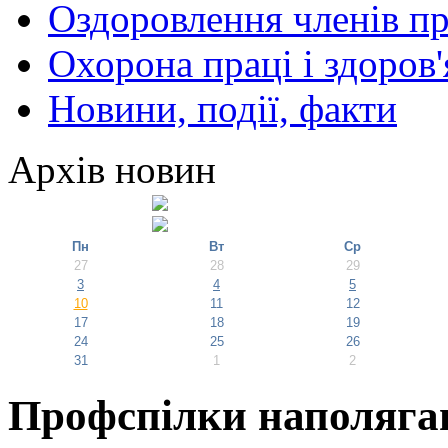
Оздоровлення членів пр
Охорона праці і здоров'
Новини, події, факти
Архів новин
Пн
Вт
Ср
27
28
29
3
4
5
10
11
12
17
18
19
24
25
26
31
1
2
Профспілки наполягаю