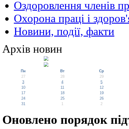
Оздоровлення членів пр
Охорона праці і здоров'
Новини, події, факти
Архів новин
Пн
Вт
Ср
27
28
29
3
4
5
10
11
12
17
18
19
24
25
26
31
1
2
Оновлено порядок пі