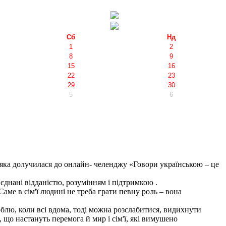
Сб
Нд
1
2
8
9
15
16
22
23
29
30
5
6
а долучилася до онлайн- челенджу «Говори українською – це
єднані відданістю, розумінням і підтримкою .
Саме в сім'ї людині не треба грати певну роль – вона
блю, коли всі вдома, тоді можна розслабитися, видихнути
 що настануть перемога й мир і сім'ї, які вимушено