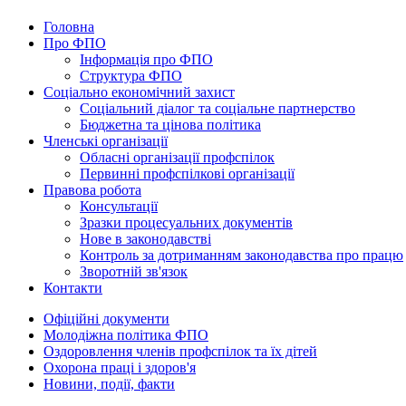
Головна
Про ФПО
Інформація про ФПО
Структура ФПО
Соціально економічний захист
Соціальний діалог та соціальне партнерство
Бюджетна та цінова політика
Членські організації
Обласні організації профспілок
Первинні профспілкові організації
Правова робота
Консультації
Зразки процесуальних документів
Нове в законодавстві
Контроль за дотриманням законодавства про працю
Зворотній зв'язок
Контакти
Офіційні документи
Молодіжна політика ФПО
Оздоровлення членів профспілок та їх дітей
Охорона праці і здоров'я
Новини, події, факти