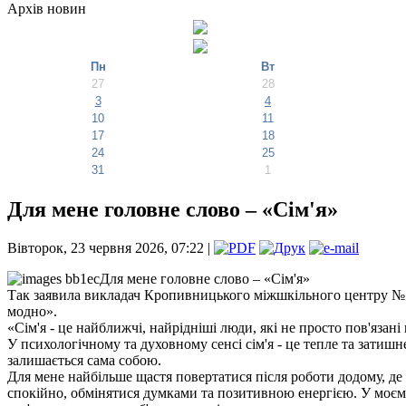
Архів новин
Пн
Вт
27
28
3
4
10
11
17
18
24
25
31
1
Для мене головне слово – «Сім'я»
Вівторок, 23 червня 2026, 07:22 |
Для мене головне слово – «Сім'я»
Так заявила викладач Кропивницького міжшкільного центру №
модно».
«Сім'я - це найближчі, найрідніші люди, які не просто пов'яза
У психологічному та духовному сенсі сім'я - це тепле та затишне
залишається сама собою.
Для мене найбільше щастя повертатися після роботи додому, де
спокійно, обмінятися думками та позитивною енергією. У моєму р