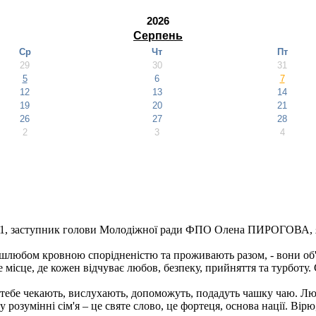
2026
Серпень
Ср
Чт
Пт
29
30
31
5
6
7
12
13
14
19
20
21
26
27
28
2
3
4
1, заступник голови Молодіжної ради ФПО Олена ПИРОГОВА, як
ні шлюбом кровною спорідненістю та проживають разом, - вони об'
 місце, де кожен відчуває любов, безпеку, прийняття та турботу. 
 тебе чекають, вислухають, допоможуть, подадуть чашку чаю. Лю
озумінні сім'я – це святе слово, це фортеця, основа нації. Вірю,