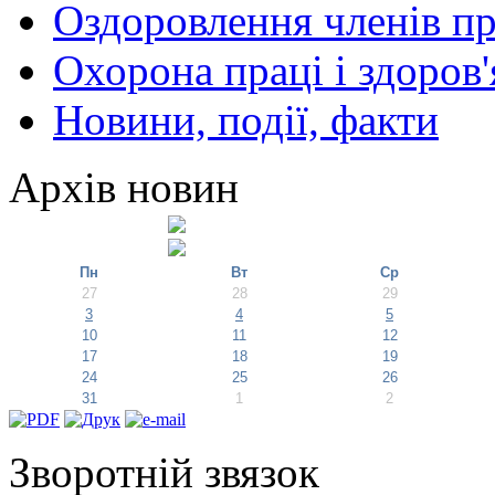
Оздоровлення членів пр
Охорона праці і здоров'
Новини, події, факти
Архів новин
Пн
Вт
Ср
27
28
29
3
4
5
10
11
12
17
18
19
24
25
26
31
1
2
Зворотній звязок