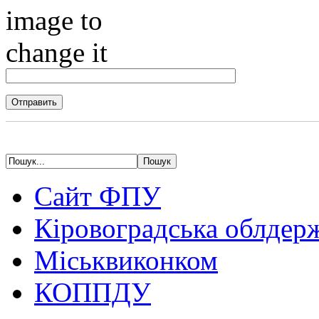
Сайт ФПУ
Кіровоградська облдер
Міськвиконком
КОППДУ