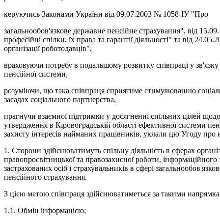
керуючись Законами України від 09.07.2003 № 1058-ІУ "Про
загальнообов'язкове державне пенсійне страхування", від 15.0
професійні спілки, їх права та гарантії діяльності" та від 24.05
організації роботодавців",
враховуючи потребу в подальшому розвитку співпраці у зв'язк
пенсійної системи,
розуміючи, що така співпраця сприятиме стимулюванню соціал
засадах соціального партнерства,
прагнучи взаємної підтримки у досягненні спільних цілей щодо
утвердження в Кіровоградській області ефективної системи пен
захисту інтересів найманих працівників, уклали цю Угоду про 
1. Сторони здійснюватимуть спільну діяльність в сферах організ
правопросвітницької та правозахисної роботи, інформаційного 
застрахованих осіб і страхувальників в сфері загальнообов'язк
пенсійного страхування.
З цією метою співпраця здійснюватиметься за такими напрямка
1.1. Обмін інформацією;