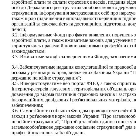
заробітної плати та сплати страхових внесків, подання від
осіб до Державного реєстру загальнообов'язкового державн
страхування, інформування застрахованих осіб про нарахув
також щодо підвищення відповідальності керівників підпри
організацій за своєчасність та достовірність підготовки до
пенсій;
3.2. Інформуватиме Фонд про факти виявлених порушень з
заробітної плати, а також вживатиме заходів для усунення
користуючись правами й повноваженнями професійних спі
законодавством;
3.3. Вживатиме заходів за зверненнями Фонду, зазначеними в
3.4. Забезпечуватиме надання консультаційної та правової
особам у реалізації їх прав, визначених Законом України "
державне пенсійне страхування";
3.5. Використовуватиме веб-портал ФПО, а також сприят
Інтернет-ресурсів галузевих і територіальних об'єднань ор
доведення до відома платників страхових внесків і застрах
інформаційних, довідкових і роз'яснювальних матеріалів, п
забезпеченням;
3.6. Самостійно та спільно з Фондом проводитиме освітні 
заходи з роз'яснення норм законів України "Про загальнооб
пенсійне страхування", "Про збір та облік єдиного внеску 
загальнообов'язкове державне соціальне страхування" для з
професійних спілок та їх об'єднань.