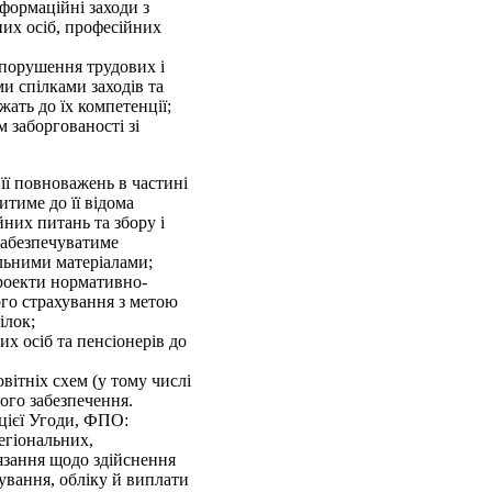
формаційні заходи з
них осіб, професійних
 порушення трудових і
и спілками заходів та
ать до їх компетенції;
 заборгованості зі
 її повноважень в частині
итиме до її відома
них питань та збору і
 забезпечуватиме
льними матеріалами;
роекти нормативно-
ого страхування з метою
ілок;
х осіб та пенсіонерів до
вітніх схем (у тому числі
ого забезпечення.
 цієї Угоди, ФПО:
регіональних,
язання щодо здійснення
ування, обліку й виплати