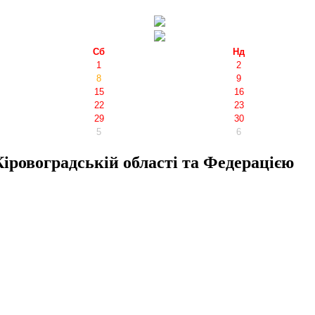
Сб
Нд
1
2
8
9
15
16
22
23
29
30
5
6
ровоградській області та Федерацією