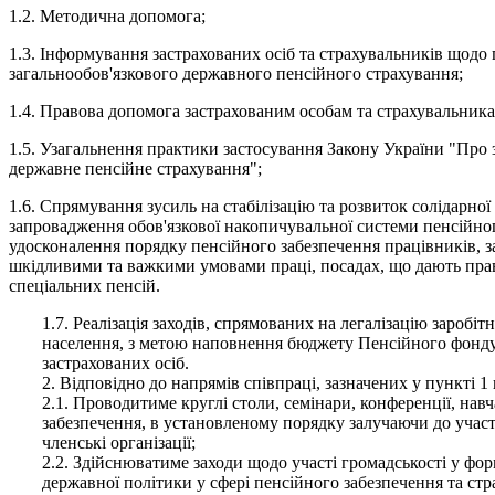
1.2. Методична допомога;
1.3. Інформування застрахованих осіб та страхувальників щодо
загальнообов'язкового державного пенсійного страхування;
1.4. Правова допомога застрахованим особам та страхувальника
1.5. Узагальнення практики застосування Закону України "Про 
державне пенсійне страхування";
1.6. Спрямування зусиль на стабілізацію та розвиток солідарної
запровадження обов'язкової накопичувальної системи пенсійно
удосконалення порядку пенсійного забезпечення працівників, з
шкідливими та важкими умовами праці, посадах, що дають пра
спеціальних пенсій.
1.7. Реалізація заходів, спрямованих на легалізацію заробітн
населення, з метою наповнення бюджету Пенсійного фонду
застрахованих осіб.
2. Відповідно до напрямів співпраці, зазначених у пункті 1 
2.1. Проводитиме круглі столи, семінари, конференції, нав
забезпечення, в установленому порядку залучаючи до участі
членські організації;
2.2. Здійснюватиме заходи щодо участі громадськості у форм
державної політики у сфері пенсійного забезпечення та стр