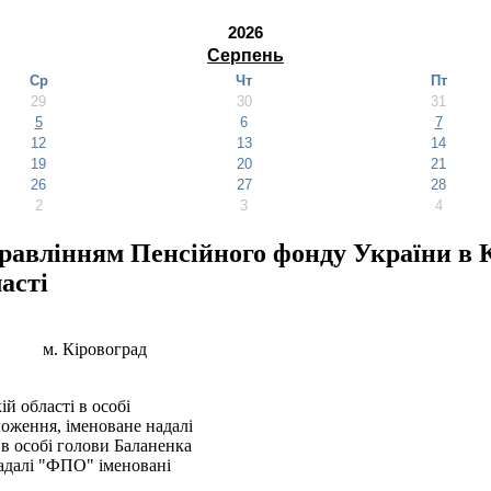
2026
Серпень
Ср
Чт
Пт
29
30
31
5
6
7
12
13
14
19
20
21
26
27
28
2
3
4
авлінням Пенсійного фонду України в Кі
асті
іровоград
й області в особі
оження, іменоване надалі
 в особі голови Баланенка
надалі "ФПО" іменовані