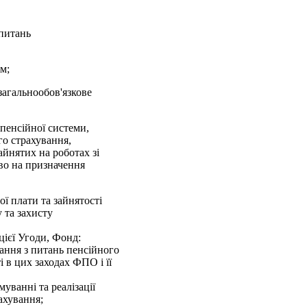
 питань
м;
загальнообов'язкове
 пенсійної системи,
го страхування,
айнятих на роботах зі
во на призначення
ої плати та зайнятості
 та захисту
цієї Угоди, Фонд:
чання з питань пенсійного
 в цих заходах ФПО і її
уванні та реалізації
ахування;