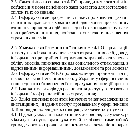
2.3. Самостійно та спільно з ФПО проводитиме освітні й ін
роз'яснення норм пенсійного законодавства для застрахова
спілок та їх об'єднань;
2.4. Інформуватиме професійні спілки: про виявлені факти
пенсійних прав застрахованих осіб для вжиття професійним
вчинення юридичних дій, що згідно із законодавством належ
про проблеми і питання, пов'язані зі сплатою та погашенням
страхових внесків;
2.5. У межах своєї компетенції сприятиме ФПО в реалізації
захисту прав і законних інтересів застрахованих осіб, довод
інформацію про прийняті нормативно-правові акти з пенсій
обліку внесків, призначених для соціального страхування,
відповідними інформаційними, довідковими та роз'яснюва
2.6. Інформуватиме ФПО про законотворчі пропозиції та п
правових актів Пенсійного фонду України у сфері пенсійн
попереднього обговорення їх та врахування позиції профсп
2.7. Вживатиме заходів до розширення доступу застраховани
інформації у сфері пенсійного страхування;
2.8. Здійснюватиме розвиток існуючих та запровадження но
дистанційних), надання послуг громадянам у сфері пенсійн
3. Відповідно до напрямів співпраці, зазначених у пункті 1
3.1. Під час укладання колективних договорів, галузевих, 
міжгалузевих угод враховуватиме й реалізовуватиме зобов'
громадського контролю за повнотою та своєчасністю нарах