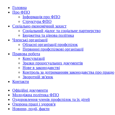
Головна
Про ФПО
Інформація про ФПО
Структура ФПО
Соціально економічний захист
Соціальний діалог та соціальне партнерство
Бюджетна та цінова політика
Членські організації
Обласні організації профспілок
Первинні профспілкові організації
Правова робота
Консультації
Зразки процесуальних документів
Нове в законодавстві
Контроль за дотриманням законодавства про працю
Зворотній зв'язок
Контакти
Офіційні документи
Молодіжна політика ФПО
Оздоровлення членів профспілок та їх дітей
Охорона праці і здоров'я
Новини, події, факти