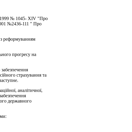
9.1999 № 1045- XIV "Про
.2001 №2436-111 " Про
у з реформуванням
ьного прогресу на
 забезпечення
сійного страхування та
наступне.
аційної, аналітичної,
забезпечення
ового державного
ми: