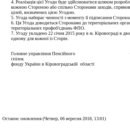
4. Реалізація цієї Угоди буде здійснюватися шляхом розроб
кожною Стороною або спільно Сторонами заходів, спрямов
цілей, визначених цією Угодою.
5. Угода набирає чинності з моменту її підписання Сторонам
6. Ця Угода доводиться Сторонами до територіальних орга
територіальних профоб'єднань ФПО.
7. Угоду укладено 22 січня 2015 року в м. Кіровограді в дв
одному для кожної із Сторін.
Головне управління Пенсійного Федера
спілок
фонду України в Кіровоградській області Кіро
Останнє оновлення (Четвер, 06 вересня 2018, 13:01)