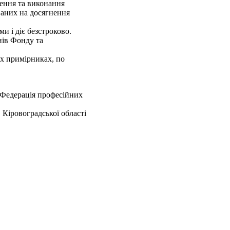
лення та виконання
аних на досягнення
и і діє безстроково.
нів Фонду та
ох примірниках, по
ція професійних
воградської області