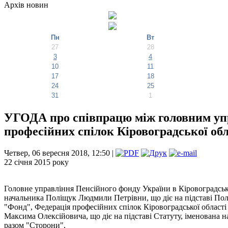
Архів новин
Пн
Вт
27
28
3
4
10
11
17
18
24
25
31
1
УГОДА про співпрацю між головним упр
професійних спілок Кіровоградської обл
Четвер, 06 вересня 2018, 12:50 |
22 січня 2015 року м. К
Головне управління Пенсійного фонду України в Кіровоградські
начальника Поліщук Людмили Петрівни, що діє на підставі Пол
"Фонд", Федерація професійних спілок Кіровоградської області
Максима Олексійовича, що діє на підставі Статуту, іменована 
разом "Сторони",