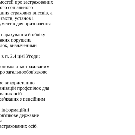
омостей про застрахованих
ого соціального
ання страхових внесків, а
ємств, установ і
кументів для призначення
 нарахування й обліку
 таких порушень,
лок, визначеними
 п. 2.4 цієї Угоди;
 допомоги застрахованим
Про загальнообов'язкове
име використанню
ганізацій профспілок для
ованих осіб
ов'язаних з пенсійним
й інформаційні
ов'язкове державне
на
астрахованих осіб,