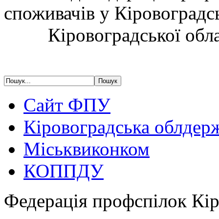
споживачів у Кір
Кіровоградської обла
Сайт ФПУ
Кіровоградська облдер
Міськвиконком
КОППДУ
Федерація профспілок Кір