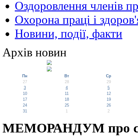
Оздоровлення членів пр
Охорона праці і здоров'
Новини, події, факти
Архів новин
Пн
Вт
Ср
27
28
29
3
4
5
10
11
12
17
18
19
24
25
26
31
1
2
МЕМОРАНДУМ про спі