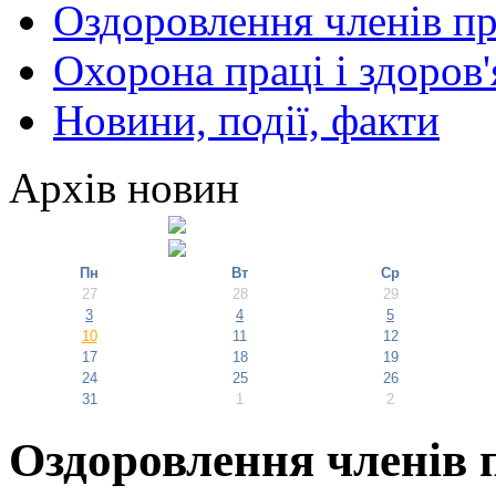
Оздоровлення членів пр
Охорона праці і здоров'
Новини, події, факти
Архів новин
Пн
Вт
Ср
27
28
29
3
4
5
10
11
12
17
18
19
24
25
26
31
1
2
Оздоровлення членів п