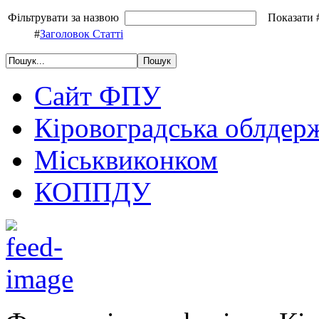
Фільтрувати за назвою
Показати 
#
Заголовок Статті
Сайт ФПУ
Кіровоградська облдер
Міськвиконком
КОППДУ