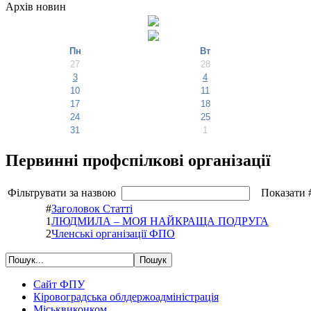
Архів новин
Пн
Вт
27
28
3
4
10
11
17
18
24
25
31
1
Первинні профспілкові організації
Фільтрувати за назвою
Показати 
#
Заголовок Статті
1
ЛЮДМИЛА – МОЯ НАЙКРАЩА ПОДРУГА
2
Членські організації ФПО
Сайт ФПУ
Кіровоградська облдержоадміністрація
Міськвиконком