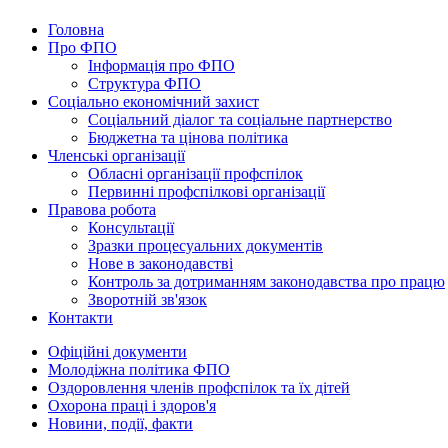
Головна
Про ФПО
Інформація про ФПО
Структура ФПО
Соціально економічний захист
Соціальний діалог та соціальне партнерство
Бюджетна та цінова політика
Членські організації
Обласні організації профспілок
Первинні профспілкові організації
Правова робота
Консультації
Зразки процесуальних документів
Нове в законодавстві
Контроль за дотриманням законодавства про працю
Зворотній зв'язок
Контакти
Офіційні документи
Молодіжна політика ФПО
Оздоровлення членів профспілок та їх дітей
Охорона праці і здоров'я
Новини, події, факти