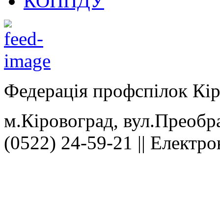
КОППДУ
Федерація профспілок Кір
м.Кіровоград, вул.Преобра
(0522) 24-59-21 || Електр