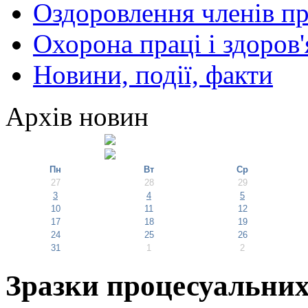
Оздоровлення членів пр
Охорона праці і здоров'
Новини, події, факти
Архів новин
Пн
Вт
Ср
27
28
29
3
4
5
10
11
12
17
18
19
24
25
26
31
1
2
Зразки процесуальних