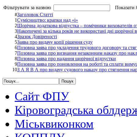
Фільтрувати за назвою
Показати 
#
Заголовок Статті
1
Сумісництво: крапки над «і»
2
Щорічна додаткова відпустка – помічники вихователів о
3
Накопичені за кілька років не використані дні щорічної
4
Зразок Довіреності
5
Заява про видачу копії рішення суду
6
Позовна заява про укладення трудового договору та стя
7
Позовна заява про визнання незаконним наказу про нак
8
Позовна заява про надання щорічної відпустки
9
Позовна заява про поновлення на роботі та сплати вим
10
З А Я В А про видачу судового наказу про стягнення нар
Сайт ФПУ
Кіровоградська облдер
Міськвиконком