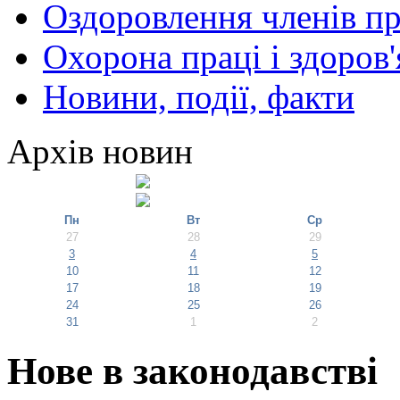
Оздоровлення членів пр
Охорона праці і здоров'
Новини, події, факти
Архів новин
Пн
Вт
Ср
27
28
29
3
4
5
10
11
12
17
18
19
24
25
26
31
1
2
Нове в законодавстві