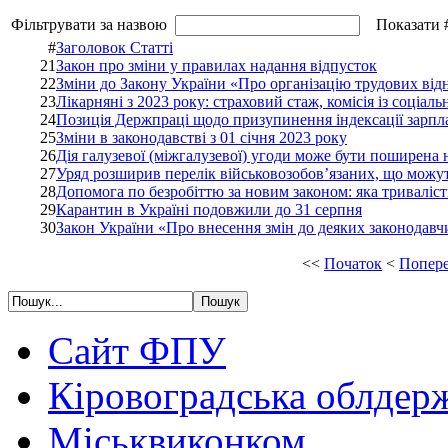
Фільтрувати за назвою
Показати 
#
Заголовок Статті
21
Закон про зміни у правилах надання відпусток
22
Зміни до Закону України «Про організацію трудових від
23
Лікарняні з 2023 року: страховий стаж, комісія із соціал
24
Позиція Держпраці щодо призупинення індексації зарпла
25
Зміни в законодавстві з 01 січня 2023 року
26
Дія галузевої (міжгалузевої) угоди може бути поширена на
27
Уряд розширив перелік військовозобов’язаних, що можут
28
Допомога по безробіттю за новим законом: яка триваліст
29
Карантин в Україні подовжили до 31 серпня
30
Закон України «Про внесення змін до деяких законодавч
<<
Початок
<
Попер
Сайт ФПУ
Кіровоградська облдер
Міськвиконком