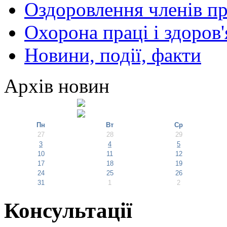
Оздоровлення членів пр
Охорона праці і здоров'
Новини, події, факти
Архів новин
Пн
Вт
Ср
27
28
29
3
4
5
10
11
12
17
18
19
24
25
26
31
1
2
Консультації