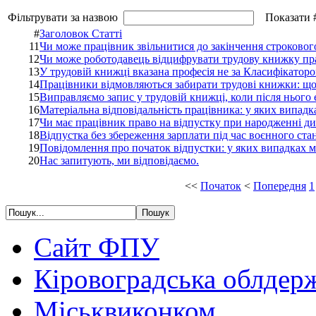
Фільтрувати за назвою
Показати 
#
Заголовок Статті
11
Чи може працівник звільнитися до закінчення строковог
12
Чи може роботодавець відцифрувати трудову книжку пр
13
У трудовій книжці вказана професія не за Класифікато
14
Працівники відмовляються забирати трудові книжки: щ
15
Виправляємо запис у трудовій книжці, коли після нього
16
Матеріальна відповідальність працівника: у яких випад
17
Чи має працівник право на відпустку при народженні д
18
Відпустка без збереження зарплати під час воєнного ста
19
Повідомлення про початок відпустки: у яких випадках 
20
Нас запитують, ми відповідаємо.
<<
Початок
<
Попередня
1
Сайт ФПУ
Кіровоградська облдер
Міськвиконком