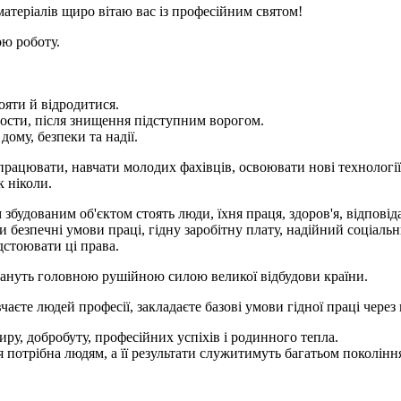
атеріалів щиро вітаю вас із професійним святом!
ою роботу.
ояти й відродитися.
мости, після знищення підступним ворогом.
ому, безпеки та надії.
рацювати, навчати молодих фахівців, освоювати нові технології 
к ніколи.
будованим об'єктом стоять люди, їхня праця, здоров'я, відповідал
езпечні умови праці, гідну заробітну плату, надійний соціальни
дстоювати ці права.
стануть головною рушійною силою великої відбудови країни.
чаєте людей професії, закладаєте базові умови гідної праці через 
иру, добробуту, професійних успіхів і родинного тепла.
потрібна людям, а її результати служитимуть багатьом покоління