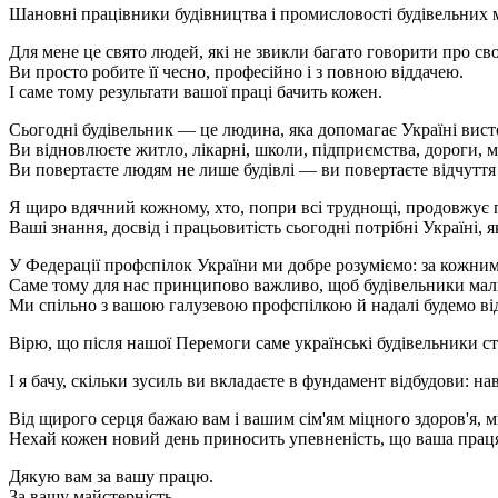
Шановні працівники будівництва і промисловості будівельних м
Для мене це свято людей, які не звикли багато говорити про св
Ви просто робите її чесно, професійно і з повною віддачею.
І саме тому результати вашої праці бачить кожен.
Сьогодні будівельник — це людина, яка допомагає Україні вист
Ви відновлюєте житло, лікарні, школи, підприємства, дороги, 
Ви повертаєте людям не лише будівлі — ви повертаєте відчуття д
Я щиро вдячний кожному, хто, попри всі труднощі, продовжує п
Ваші знання, досвід і працьовитість сьогодні потрібні Україні, я
У Федерації профспілок України ми добре розуміємо: за кожним з
Саме тому для нас принципово важливо, щоб будівельники мали б
Ми спільно з вашою галузевою профспілкою й надалі будемо ві
Вірю, що після нашої Перемоги саме українські будівельники 
І я бачу, скільки зусиль ви вкладаєте в фундамент відбудови: нав
Від щирого серця бажаю вам і вашим сім'ям міцного здоров'я, м
Нехай кожен новий день приносить упевненість, що ваша праця 
Дякую вам за вашу працю.
За вашу майстерність.