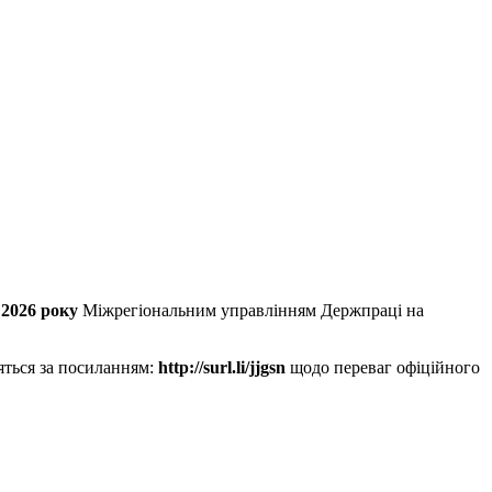
 2026 року
Міжрегіональним управлінням Держпраці на
дяться за посиланням:
http://surl.li/jjgsn
щодо переваг офіційного