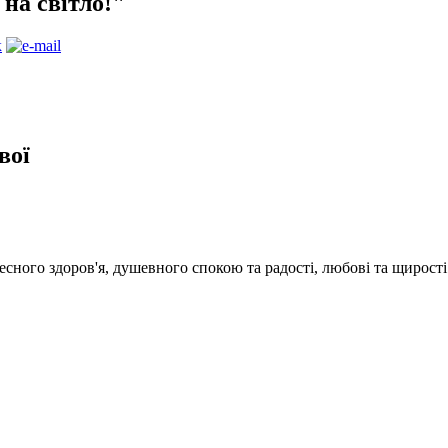
на світло!"
вої
ного здоров'я, душевного спокою та радості, любові та щирості ві