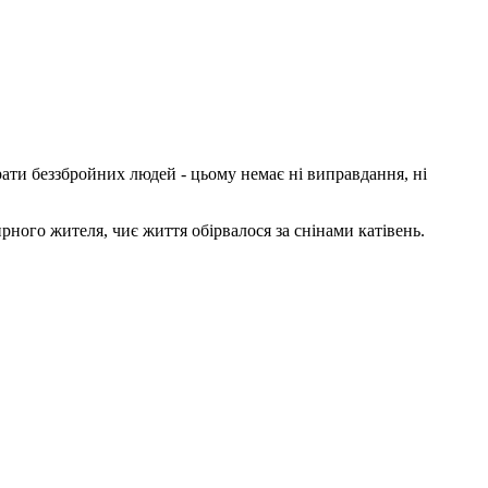
рати беззбройних людей - цьому немає ні виправдання, ні
ого жителя, чиє життя обірвалося за снінами катівень.