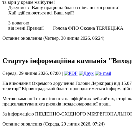
та віри у краще майбутнє!
Дякуємо за Вашу працю на благо спілчанської родини!
Хай здійснюються всі Ваші мрії!
З повагою
від імені Президії Голова ФПО Оксана ТЕРЛЕЦЬКА
Останнє оновлення (Четвер, 30 липня 2026, 06:24)
Стартує інформаційна кампанія "Виходь
Середа, 29 липня 2026, 07:00 |
На виконання Окремого доручення Голови Держпраці від 15.07
території Кіровоградськоїобласті проводитиметься інформацій
Метою кампанії є висвітлення на офіційних веб-сайтах, сторінк
працевлаштуваннята ризиків незадекларованої праці.
За інформацією ПІВДЕННО-СХІДНОГО МІЖРЕГІОНАЛЬН
Останнє оновлення (Середа, 29 липня 2026, 07:24)