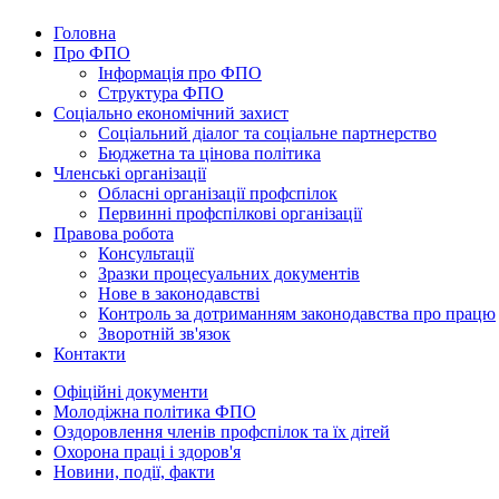
Головна
Про ФПО
Інформація про ФПО
Структура ФПО
Соціально економічний захист
Соціальний діалог та соціальне партнерство
Бюджетна та цінова політика
Членські організації
Обласні організації профспілок
Первинні профспілкові організації
Правова робота
Консультації
Зразки процесуальних документів
Нове в законодавстві
Контроль за дотриманням законодавства про працю
Зворотній зв'язок
Контакти
Офіційні документи
Молодіжна політика ФПО
Оздоровлення членів профспілок та їх дітей
Охорона праці і здоров'я
Новини, події, факти