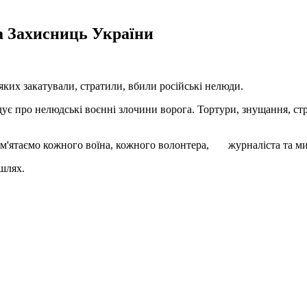
а Захисниць України
 яких закатували, стратили, вбили російські нелюди.
дує про нелюдські воєнні злочини ворога. Тортури, знущання, ст
м'ятаємо кожного воїна, кожного волонтера, журналіста та мирн
шлях.