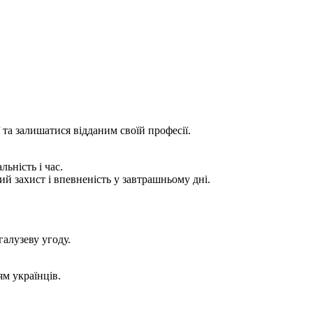
та залишатися відданим своїй професії.
ьність і час.
й захист і впевненість у завтрашньому дні.
галузеву угоду.
м українців.