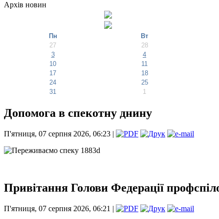
Архів новин
Пн
Вт
27
28
3
4
10
11
17
18
24
25
31
1
Допомога в спекотну днину
П'ятниця, 07 серпня 2026, 06:23 |
Привітання Голови Федерації профспіло
П'ятниця, 07 серпня 2026, 06:21 |