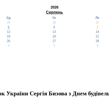
2026
Серпень
Ср
Чт
Пт
29
30
31
5
6
7
12
13
14
19
20
21
26
27
28
2
3
4
к України Сергія Бизова з Днем будівел